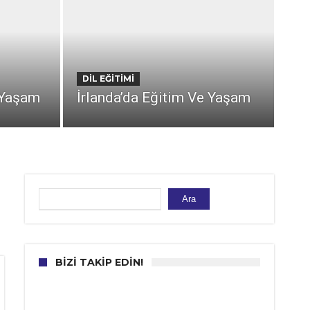
DIL EĞITIMI
EĞ
 Yaşam
İrlanda’da Eğitim Ve Yaşam
Be
Ara
Ara
BIZI TAKIP EDIN!