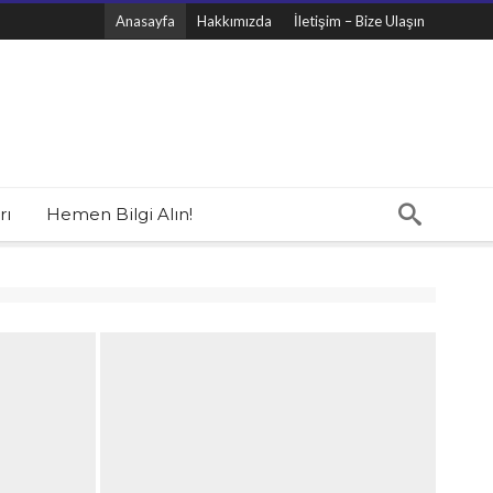
Anasayfa
Hakkımızda
İletişim – Bize Ulaşın
rı
Hemen Bilgi Alın!