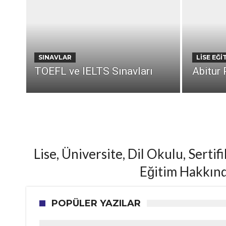
SINAVLAR
LISE EĞI
TOEFL ve IELTS Sınavları
Abitur
1
2
3
Lise, Üniversite, Dil Okulu, Serti
Eğitim Hakkınd
POPÜLER YAZILAR