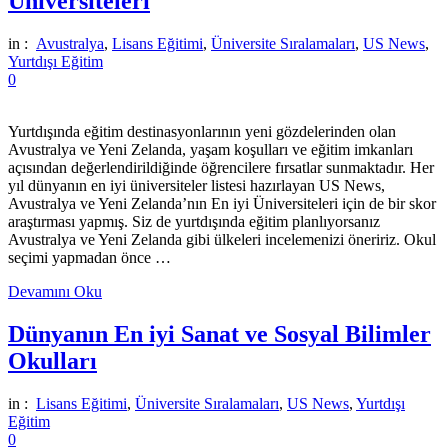
Üniversiteleri
in :
Avustralya
,
Lisans Eğitimi
,
Üniversite Sıralamaları
,
US News
,
Yurtdışı Eğitim
0
Yurtdışında eğitim destinasyonlarının yeni gözdelerinden olan
Avustralya ve Yeni Zelanda, yaşam koşulları ve eğitim imkanları
açısından değerlendirildiğinde öğrencilere fırsatlar sunmaktadır. Her
yıl dünyanın en iyi üniversiteler listesi hazırlayan US News,
Avustralya ve Yeni Zelanda’nın En iyi Üniversiteleri için de bir skor
araştırması yapmış. Siz de yurtdışında eğitim planlıyorsanız
Avustralya ve Yeni Zelanda gibi ülkeleri incelemenizi öneririz. Okul
seçimi yapmadan önce …
Devamını Oku
Dünyanın En iyi Sanat ve Sosyal Bilimler
Okulları
in :
Lisans Eğitimi
,
Üniversite Sıralamaları
,
US News
,
Yurtdışı
Eğitim
0