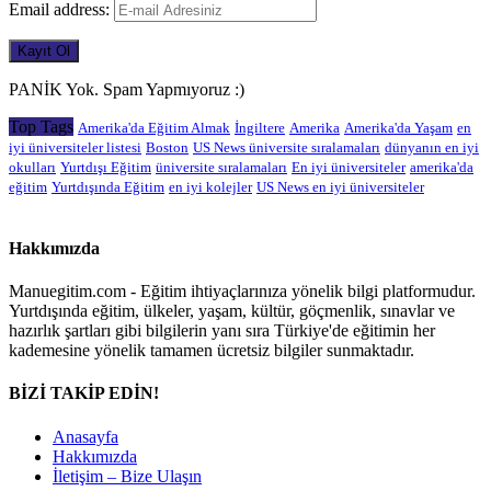
Email address:
PANİK Yok. Spam Yapmıyoruz :)
Top Tags
Amerika'da Eğitim Almak
İngiltere
Amerika
Amerika'da Yaşam
en
iyi üniversiteler listesi
Boston
US News üniversite sıralamaları
dünyanın en iyi
okulları
Yurtdışı Eğitim
üniversite sıralamaları
En iyi üniversiteler
amerika'da
eğitim
Yurtdışında Eğitim
en iyi kolejler
US News en iyi üniversiteler
Hakkımızda
Manuegitim.com - Eğitim ihtiyaçlarınıza yönelik bilgi platformudur.
Yurtdışında eğitim, ülkeler, yaşam, kültür, göçmenlik, sınavlar ve
hazırlık şartları gibi bilgilerin yanı sıra Türkiye'de eğitimin her
kademesine yönelik tamamen ücretsiz bilgiler sunmaktadır.
BİZİ TAKİP EDİN!
Anasayfa
Hakkımızda
İletişim – Bize Ulaşın