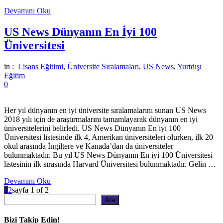
Devamını Oku
US News Dünyanın En İyi 100
Üniversitesi
in :
Lisans Eğitimi
,
Üniversite Sıralamaları
,
US News
,
Yurtdışı
Eğitim
0
Her yıl dünyanın en iyi üniversite sıralamalarını sunan US News
2018 yılı için de araştırmalarını tamamlayarak dünyanın en iyi
üniversitelerini belirledi. US News Dünyanın En iyi 100
Üniversitesi listesinde ilk 4, Amerikan üniversiteleri olurken, ilk 20
okul arasında İngiltere ve Kanada’dan da üniversiteler
bulunmaktadır. Bu yıl US News Dünyanın En iyi 100 Üniversitesi
listesinin ilk sırasında Harvard Üniversitesi bulunmaktadır. Gelin …
Devamını Oku
1
2
sayfa 1 of 2
Ara
Ara
Bizi Takip Edin!