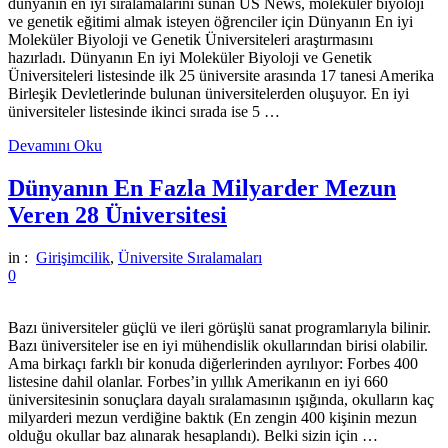
dünyanın en iyi sıralamalarını sunan US News, moleküler biyoloji
ve genetik eğitimi almak isteyen öğrenciler için Dünyanın En iyi
Moleküler Biyoloji ve Genetik Üniversiteleri araştırmasını
hazırladı. Dünyanın En iyi Moleküler Biyoloji ve Genetik
Üniversiteleri listesinde ilk 25 üniversite arasında 17 tanesi Amerika
Birleşik Devletlerinde bulunan üniversitelerden oluşuyor. En iyi
üniversiteler listesinde ikinci sırada ise 5 …
Devamını Oku
Dünyanın En Fazla Milyarder Mezun
Veren 28 Üniversitesi
in :
Girişimcilik
,
Üniversite Sıralamaları
0
Bazı üniversiteler güçlü ve ileri görüşlü sanat programlarıyla bilinir.
Bazı üniversiteler ise en iyi mühendislik okullarından birisi olabilir.
Ama birkaçı farklı bir konuda diğerlerinden ayrılıyor: Forbes 400
listesine dahil olanlar. Forbes’in yıllık Amerikanın en iyi 660
üniversitesinin sonuçlara dayalı sıralamasının ışığında, okulların kaç
milyarderi mezun verdiğine baktık (En zengin 400 kişinin mezun
olduğu okullar baz alınarak hesaplandı). Belki sizin için …