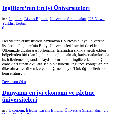
Ingiltere’nin En iyi Üniversiteleri
in :
İngiltere
,
Lisans Eğitimi
,
Üniversite Sıralamaları
,
US News
,
Yurtdışı Eğitim
0
Her yıl üniversite listeleri hazırlayan US News dünya üniversite
listelerine Ingiltere’nin En iyi Üniversiteleri listesini de ekledi.
Ülkemizde uluslararası öğrenciler tarafından sıklıkla tercih edilen
bölgelerden biri olan Ingiltere’de eğitim almak, kariyer adımlarında
hızlı ilerlemek açısından faydalı olmaktadır. Ingiltere kaliteli eğitim
olanakları sunan okullara sahip bir ülkedir. Ingilizce konuşulan bir
ülke olması ve ülkemize yakınlığı nedeniyle Türk öğrencilerin de
hem eğitim …
Devamını Oku
Dünyanın en iyi ekonomi ve işletme
üniversiteleri
in :
Ekonomi
,
İşletme
,
Lisans Eğitimi
,
Üniversite Sıralamaları
,
US