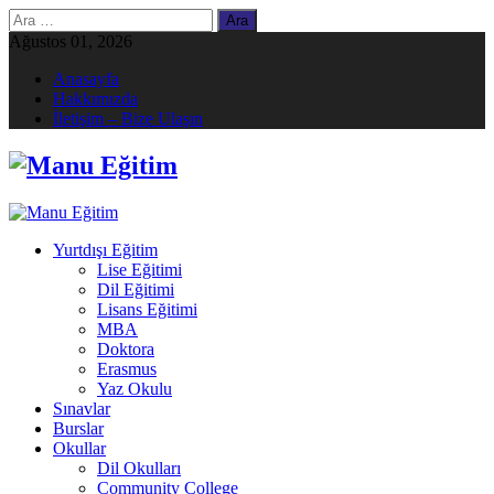
Arama:
Ağustos 01, 2026
Anasayfa
Hakkımızda
İletişim – Bize Ulaşın
Yurtdışı Eğitim
Lise Eğitimi
Dil Eğitimi
Lisans Eğitimi
MBA
Doktora
Erasmus
Yaz Okulu
Sınavlar
Burslar
Okullar
Dil Okulları
Community College