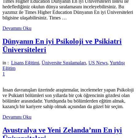
Times Higher Education Dünyanın En iyi Üniversiteleri listesi ile
hedeflediğiniz okulun dünya sıralamasını inceleyebilirsiniz. Bu
yazımız ile Times Higher Education Dünyanın En iyi Üniversiteleri
bilgisine ulaşabilirsiniz. Times …
Devamını Oku
Dünyanın En iyi Psikoloji ve Psikiatri
Üniversiteleri
in :
Lisans Eğitimi
,
Üniversite Sıralamaları
,
US News
,
Yurtdışı
Eğitim
1
İnsan davranışları üzerinde araştırmalar, incelemeler yapan Psikoloji
ve Psikiatri bölümleri son yıllarda bir çok öğrencinin gözdesi olan
bölümler arasındadır. Yurtdışında bu bölümlerden eğitim almak,
kazançlı bir kariyere sahip olmak açısından da güzel bir seçim.
Devamını Oku
Avustralya ve Yeni Zelanda’nın En iyi