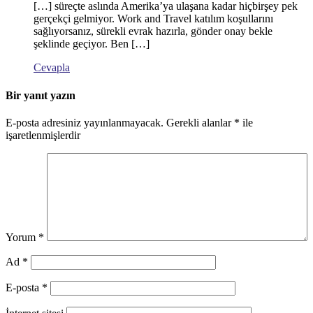
[…] süreçte aslında Amerika’ya ulaşana kadar hiçbirşey pek
gerçekçi gelmiyor. Work and Travel katılım koşullarını
sağlıyorsanız, sürekli evrak hazırla, gönder onay bekle
şeklinde geçiyor. Ben […]
Cevapla
Bir yanıt yazın
E-posta adresiniz yayınlanmayacak.
Gerekli alanlar
*
ile
işaretlenmişlerdir
Yorum
*
Ad
*
E-posta
*