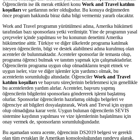
Öğrencilerin ise ilk merak ettikleri konu
Work and Travel katılım
koşulları
ve şartlarının neler olduğudur. Bu konuya değinmeden
önce program hakkında biraz daha bilgi vermemiz yararlı olacaktır.
Work and Travel programın yürütülmesi adına, Amerika hükümeti
tarafından bazı sponsorlara yetki verilmiştir. Yine de programın yasal
çerçeveler içinde yapılması ve bu konunun denetimi Amerika
hükümetine aittir. Türkiye ve diğer ülkelerde programa katılmak
isteyen öğrencilerin, bilgi ve destek alabilmesi adına kurulmuş olan
acenteler de bulunmaktadır. Acenteler sponsorlar ile temasta olup,
programa öğrenci bulmak ve tanıtım yapmak için çalışmaktadırlar.
Öğrencilerin programa uygun olup olmadıklarını tespit etmek ve
uygun iseler, vize ve diğer işlemler için yardımcı olmak, bu
acentelerin sorumluluğu altındadır. Öğrenciler
Work and Travel
katılım koşulları
ve başvuru süreçlerinin belirlenmesi için genellikle
bu acentelerden yardım alırlar. Acenteler, başvuru yapmış
öğrencilerin bilgilerini sponsorlara göndererek işlemi başlatmış
olurlar. Sponsorlar öğrencilerin hazırlamış olduğu belgeleri ve
öğrenciye ait bilgileri dosyalaştırarak, Work and Treval için uygun
olup olmadığına karar verir. Uygun bulunan öğrencilerin SEVIS
sistemine kaydının yapılması ve vize işlemlerinin başlatılması için
onay vermek de, sponsorların sorumluluğundadır.
Bu aşamadan sonra acente, öğrencinin DS2019 belgesi ve gerekli
olan tüm evrakları ile Amerikan konsolosluğundan randevu alarak,