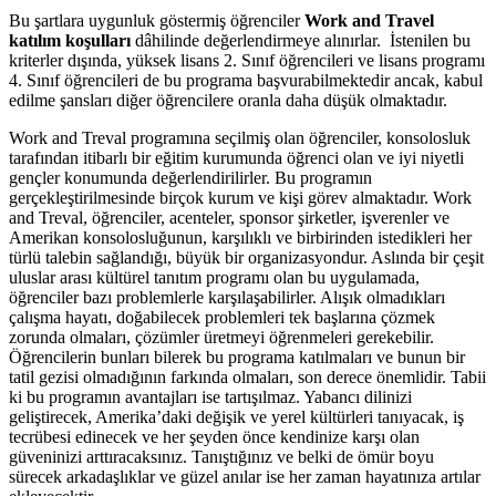
Bu şartlara uygunluk göstermiş öğrenciler
Work and Travel
katılım koşulları
dâhilinde değerlendirmeye alınırlar. İstenilen bu
kriterler dışında, yüksek lisans 2. Sınıf öğrencileri ve lisans programı
4. Sınıf öğrencileri de bu programa başvurabilmektedir ancak, kabul
edilme şansları diğer öğrencilere oranla daha düşük olmaktadır.
Work and Treval programına seçilmiş olan öğrenciler, konsolosluk
tarafından itibarlı bir eğitim kurumunda öğrenci olan ve iyi niyetli
gençler konumunda değerlendirilirler. Bu programın
gerçekleştirilmesinde birçok kurum ve kişi görev almaktadır. Work
and Treval, öğrenciler, acenteler, sponsor şirketler, işverenler ve
Amerikan konsolosluğunun, karşılıklı ve birbirinden istedikleri her
türlü talebin sağlandığı, büyük bir organizasyondur. Aslında bir çeşit
uluslar arası kültürel tanıtım programı olan bu uygulamada,
öğrenciler bazı problemlerle karşılaşabilirler. Alışık olmadıkları
çalışma hayatı, doğabilecek problemleri tek başlarına çözmek
zorunda olmaları, çözümler üretmeyi öğrenmeleri gerekebilir.
Öğrencilerin bunları bilerek bu programa katılmaları ve bunun bir
tatil gezisi olmadığının farkında olmaları, son derece önemlidir. Tabii
ki bu programın avantajları ise tartışılmaz. Yabancı dilinizi
geliştirecek, Amerika’daki değişik ve yerel kültürleri tanıyacak, iş
tecrübesi edinecek ve her şeyden önce kendinize karşı olan
güveninizi arttıracaksınız. Tanıştığınız ve belki de ömür boyu
sürecek arkadaşlıklar ve güzel anılar ise her zaman hayatınıza artılar