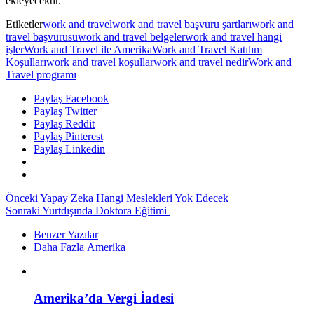
ekleyecektir.
Etiketler
work and travel
work and travel başvuru şartları
work and
travel başvurusu
work and travel belgeler
work and travel hangi
işler
Work and Travel ile Amerika
Work and Travel Katılım
Koşulları
work and travel koşullar
work and travel nedir
Work and
Travel programı
Paylaş Facebook
Paylaş Twitter
Paylaş Reddit
Paylaş Pinterest
Paylaş Linkedin
Önceki
Yapay Zeka Hangi Meslekleri Yok Edecek
Sonraki
Yurtdışında Doktora Eğitimi
Benzer Yazılar
Daha Fazla Amerika
Amerika’da Vergi İadesi