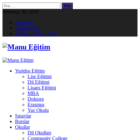
Arama:
Temmuz 30, 2026
Anasayfa
Hakkımızda
İletişim – Bize Ulaşın
Yurtdışı Eğitim
Lise Eğitimi
Dil Eğitimi
Lisans Eğitimi
MBA
Doktora
Erasmus
Yaz Okulu
Sınavlar
Burslar
Okullar
Dil Okulları
Community College