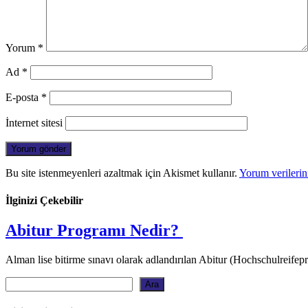
Yorum
*
Ad
*
E-posta
*
İnternet sitesi
Bu site istenmeyenleri azaltmak için Akismet kullanır.
Yorum verilerini
İlginizi Çekebilir
Abitur Programı Nedir?
Alman lise bitirme sınavı olarak adlandırılan Abitur (Hochschulreif
Ara
Ara