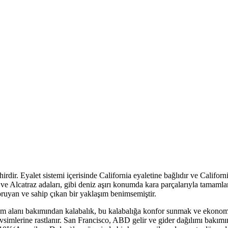
rdir. Eyalet sistemi içerisinde California eyaletine bağlıdır ve Californ
ur ve Alcatraz adaları, gibi deniz aşırı konumda kara parçalarıyla tamaml
oruyan ve sahip çıkan bir yaklaşım benimsemiştir.
 alanı bakımından kalabalık, bu kalabalığa konfor sunmak ve ekonomik 
simlerine rastlanır. San Francisco, ABD gelir ve gider dağılımı bakımınd