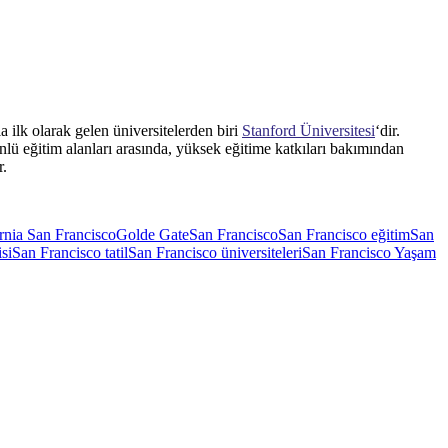
a ilk olarak gelen üniversitelerden biri
Stanford Üniversitesi
‘dir.
nlü eğitim alanları arasında, yüksek eğitime katkıları bakımından
r.
rnia San Francisco
Golde Gate
San Francisco
San Francisco eğitim
San
si
San Francisco tatil
San Francisco üniversiteleri
San Francisco Yaşam