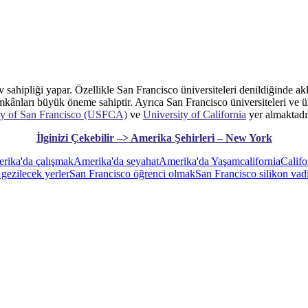
sahipliği yapar. Özellikle San Francisco üniversiteleri denildiğinde akl
mkânları büyük öneme sahiptir. Ayrıca San Francisco üniversiteleri ve ü
ty of San Francisco (USFCA)
ve
University of California
yer almaktadı
İlginizi Çekebilir –> Amerika Şehirleri – New York
rika'da çalışmak
Amerika'da seyahat
Amerika'da Yaşam
california
Califo
gezilecek yerler
San Francisco öğrenci olmak
San Francisco silikon vadi