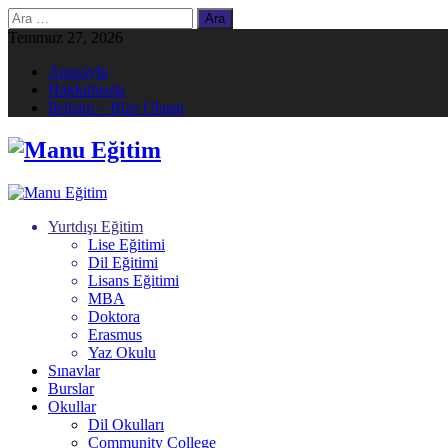
Arama:
Temmuz 27, 2026
Anasayfa
Hakkımızda
İletişim – Bize Ulaşın
Yurtdışı Eğitim
Lise Eğitimi
Dil Eğitimi
Lisans Eğitimi
MBA
Doktora
Erasmus
Yaz Okulu
Sınavlar
Burslar
Okullar
Dil Okulları
Community College