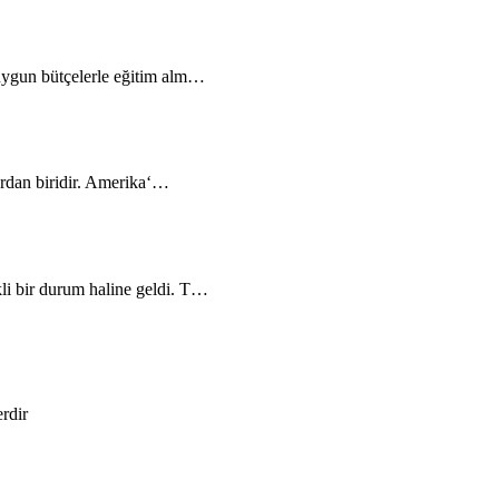
 uygun bütçelerle eğitim alm…
ardan biridir. Amerika‘…
li bir durum haline geldi. T…
erdir