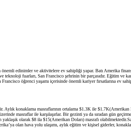
önemli edinimler ve aktivitelere ev sahipliği yapar. Batı Amerika fina
 ve teknoloji fuarları, San Francisco şehrinin bir parçasıdır. Eğitim ve kar
n Francisco öğrenci yaşamı içerisinde önemli kariyer fırsatlarına ev sahi
r. Aylık konaklama masraflarının ortalama $1.3K ile $1.7K(Amerikan Dol
erinde masraflar ile karşılaşırlar. Bir gezinti ya da sıradan gün geçirm
nin yaklaşık olarak $8 ila $15(Amerikan Doları) masrafı olabilmektedir.S
rika’ya olan hava yolu ulaşımı, aylık eğitim ve kişisel giderler, konakl