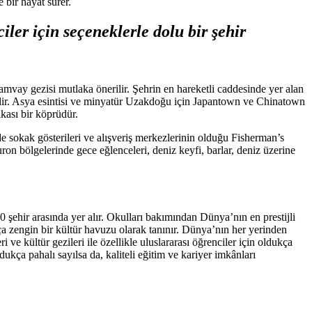
 bir hayat sürer.
ler için seçeneklerle dolu bir şehir
ramvay gezisi mutlaka önerilir. Şehrin en hareketli caddesinde yer alan
bilir. Asya esintisi ve minyatür Uzakdoğu için Japantown ve Chinatown
kası bir köprüdür.
e sokak gösterileri ve alışveriş merkezlerinin olduğu Fisherman’s
on bölgelerinde gece eğlenceleri, deniz keyfi, barlar, deniz üzerine
 20 şehir arasında yer alır. Okulları bakımından Dünya’nın en prestijli
a zengin bir kültür havuzu olarak tanınır. Dünya’nın her yerinden
 ve kültür gezileri ile özellikle uluslararası öğrenciler için oldukça
ukça pahalı sayılsa da, kaliteli eğitim ve kariyer imkânları