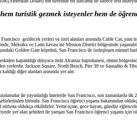
$110K(Amerikan Doları)’nın üzerinde bir harcama ile sadece orta düzeyde
em turistik gezmek isteyenler hem de öğrenci
 Francisco gezilecek yerleri ve özel alanları arasında Cable Car, yani t
esinde, Meksika ve Latin havası ise Mission District bölgesinde yaşana
uğundaki Golden Gate köprüsü, San Francisco ile özdeşleşen mimari hari
 eskiden kapatıldığı dünyaca ünlü Alcatraz hapishanesi, rıhtım bölgesind
len yerlerdir. Jackson Square, North Beach, Pier 39 ve Sausalito & Tibur
kaldığı diğer alanları arasında yer alır.
r sıralamalar ile yayınladığı listelerde San Francisco, son zamanlarda ilk
şehirlerinden birisidir. San Francisco öğrenci yaşamı bakımından oldukç
 nüfusta oldukça etkilidirler. Yeme-içme, gece hayatı, gündüz eğlenceleri
ede yer alan şehirleri ile yarışan San Francisco öğrenci yaşamı için old