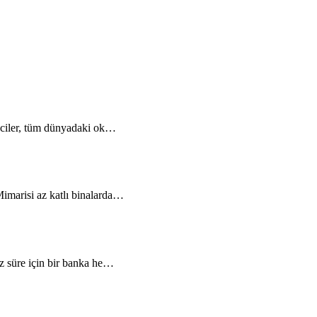
renciler, tüm dünyadaki ok…
Mimarisi az katlı binalarda…
z süre için bir banka he…