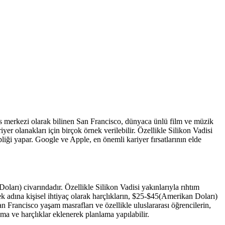
ns merkezi olarak bilinen San Francisco, dünyaca ünlü film ve müzik
iyer olanakları için birçok örnek verilebilir. Özellikle Silikon Vadisi
pliği yapar. Google ve Apple, en önemli kariyer fırsatlarının elde
arı) civarındadır. Özellikle Silikon Vadisi yakınlarıyla rıhtım
ek adına kişisel ihtiyaç olarak harçlıkların, $25-$45(Amerikan Doları)
an Francisco yaşam masrafları ve özellikle uluslararası öğrencilerin,
ama ve harçlıklar eklenerek planlama yapılabilir.