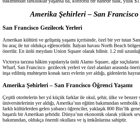
bakımından farklılıklar yaşansa da, konforlu bir hanede halk, yıllık 
Amerika Şehirleri – San Francisco h
San Francisco Gezilecek Yerleri
Amerikan kültürü ve gelişmiş yaşamı içerisinde, özel bir yer tutan San
bu araç ile tur oldukça eğlencelidir. İtalyan havası North Beach bölg
önerilir. En ünlü meydanı Union Square olarak bilinir. 1.2 mil uzunl
Victorya tarzına hâkim yapılarıyla ünlü Alamo Square, ağır suçluların
Wharf, San Francisco gezilecek yerleri ve özel alanları arasında öneri
inşa edilmiş muhteşem konak tarzı evlerin yer aldığı, gidenlerin hayran 
Amerika Şehirleri – San Francisco Öğrenci Yaşamı
Çeşitli otoritelerin her yıl küçük farklar ile okul, şehir, ülke ve benze
üniversitelerinin yer aldığı, Amerika’nın eğitim bakımından sembolik 
farklı kültürlerden gelen yabancı öğrenciler, yaklaşık 800 Bin’lik genel
başarılı bir Amerikan şehridir. Dünya’nın ekonomik olarak yüksek seviy
bakımından, oldukça önemli okullara ve iş imkânlarına sahiptir.