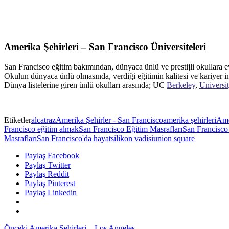
Amerika Şehirleri – San Francisco Üniversiteleri
San Francisco eğitim bakımından, dünyaca ünlü ve prestijli okullara ev 
Okulun dünyaca ünlü olmasında, verdiği eğitimin kalitesi ve kariyer i
Dünya listelerine giren ünlü okulları arasında; UC
Berkeley
,
Universi
Etiketler
alcatraz
Amerika Şehirler - San Francisco
amerika şehirleri
Ame
Francisco eğitim almak
San Francisco Eğitim Masrafları
San Francisco 
Masrafları
San Francisco'da hayat
silikon vadisi
union square
Paylaş Facebook
Paylaş Twitter
Paylaş Reddit
Paylaş Pinterest
Paylaş Linkedin
Önceki
Amerika Şehirleri – Los Angeles