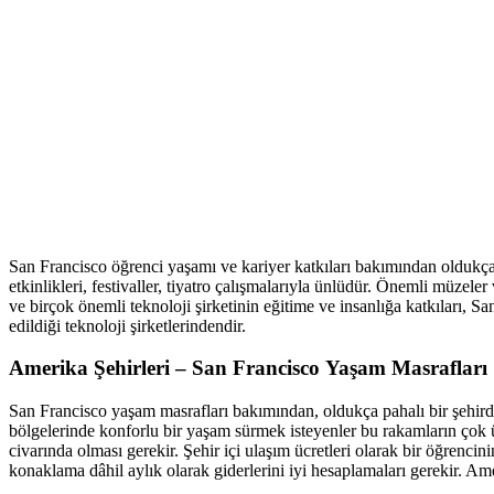
San Francisco öğrenci yaşamı ve kariyer katkıları bakımından oldukça 
etkinlikleri, festivaller, tiyatro çalışmalarıyla ünlüdür. Önemli müzeler
ve birçok önemli teknoloji şirketinin eğitime ve insanlığa katkıları, Sa
edildiği teknoloji şirketlerindendir.
Amerika Şehirleri – San Francisco Yaşam Masrafları
San Francisco yaşam masrafları bakımından, oldukça pahalı bir şehirdi
bölgelerinde konforlu bir yaşam sürmek isteyenler bu rakamların çok üz
civarında olması gerekir. Şehir içi ulaşım ücretleri olarak bir öğrenci
konaklama dâhil aylık olarak giderlerini iyi hesaplamaları gerekir. Ame