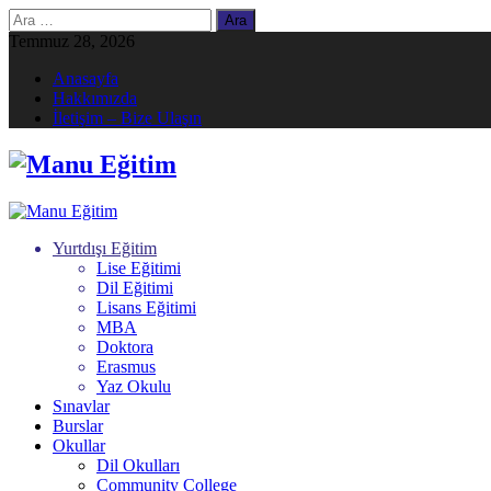
Arama:
Temmuz 28, 2026
Anasayfa
Hakkımızda
İletişim – Bize Ulaşın
Yurtdışı Eğitim
Lise Eğitimi
Dil Eğitimi
Lisans Eğitimi
MBA
Doktora
Erasmus
Yaz Okulu
Sınavlar
Burslar
Okullar
Dil Okulları
Community College