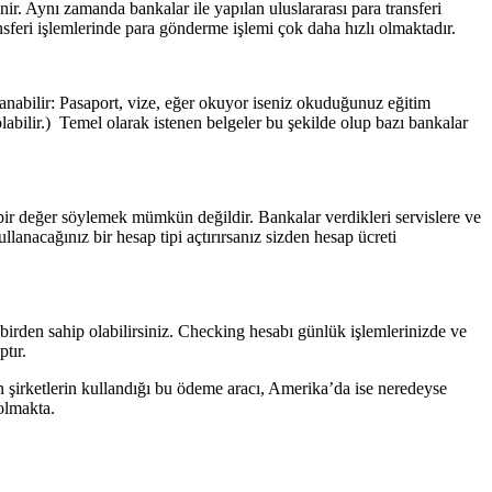
r. Aynı zamanda bankalar ile yapılan uluslararası para transferi
nsferi işlemlerinde para gönderme işlemi çok daha hızlı olmaktadır.
anabilir: Pasaport, vize, eğer okuyor iseniz okuduğunuz eğitim
abilir.) Temel olarak istenen belgeler bu şekilde olup bazı bankalar
 bir değer söylemek mümkün değildir. Bankalar verdikleri servislere ve
lanacağınız bir hesap tipi açtırırsanız sizden hesap ücreti
birden sahip olabilirsiniz. Checking hesabı günlük işlemlerinizde ve
tır.
n şirketlerin kullandığı bu ödeme aracı, Amerika’da ise neredeyse
olmakta.