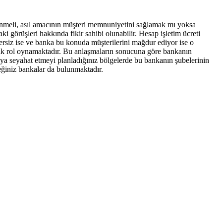
enmeli, asıl amacının müşteri memnuniyetini sağlamak mı yoksa
i görüşleri hakkında fikir sahibi olunabilir. Hesap işletim ücreti
tersiz ise ve banka bu konuda müşterilerini mağdur ediyor ise o
ük rol oynamaktadır. Bu anlaşmaların sonucuna göre bankanın
eya seyahat etmeyi planladığınız bölgelerde bu bankanın şubelerinin
eğiniz bankalar da bulunmaktadır.