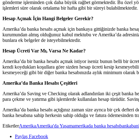
gönderme işleminden çok daha büyük rağbet görmektedir. Bu özel yöntem
işlemleri süre olarak ortalama bir hafta gibi bir süreyi bulabilmekted
Hesap Açmak İçin Hangi Belgeler Gerekir?
Amerika’da banka hesabı açmak için bankaya gittiğinizde banka hesap a
kurumundan almış olduğunuz kabul mektubu ve Amerika’da adresinizi gös
bunlara ek belgeler de isteyebilmektedir.
Hesap Ücreti Var Mı, Varsa Ne Kadar?
Amerika’da bir banka hesabı açmak istiyor iseniz bunun belli bir ücret
kendi koydukları koşullara göre sizden hesap ücreti kesip kesmeyebilir
kesmeyeceği gibi bir diğer banka hesabınızda aylık minimum olarak bir
Amerika’da Banka Hesabı Çeşitleri
Amerika’da Saving ve Checking olarak adlandırılan iki çeşit banka hesa
para çekme ve yatırma gibi işlemlerde kullanılan hesap türüdür. Savings
Amerika’da banka hesabı açtığınız zaman size ayrıca bir çek defteri d
banka hesabına sahip herkesin sahip olduğu ve fatura ödemesinden tra
Etiketler
Amerika
Amerika'da Yaşam
amerikada banka hesabı
banka
ban
Paylaş Facebook