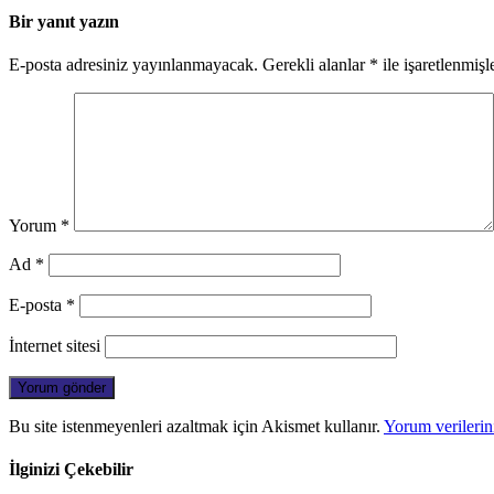
Bir yanıt yazın
E-posta adresiniz yayınlanmayacak.
Gerekli alanlar
*
ile işaretlenmişl
Yorum
*
Ad
*
E-posta
*
İnternet sitesi
Bu site istenmeyenleri azaltmak için Akismet kullanır.
Yorum verilerini
İlginizi Çekebilir