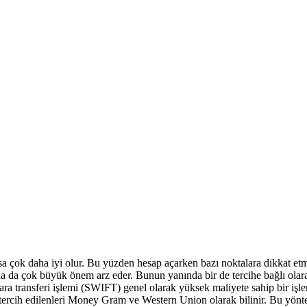
sa çok daha iyi olur. Bu yüzden hesap açarken bazı noktalara dikkat etm
a da çok büyük önem arz eder. Bunun yanında bir de tercihe bağlı olara
 para transferi işlemi (SWIFT) genel olarak yüksek maliyete sahip bir işl
k tercih edilenleri Money Gram ve Western Union olarak bilinir. Bu yönte