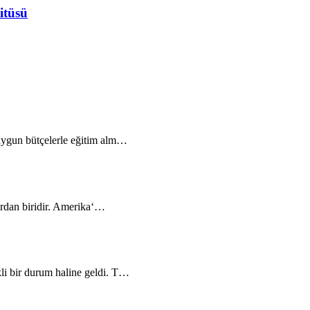
itüsü
 uygun bütçelerle eğitim alm…
ardan biridir. Amerika‘…
li bir durum haline geldi. T…