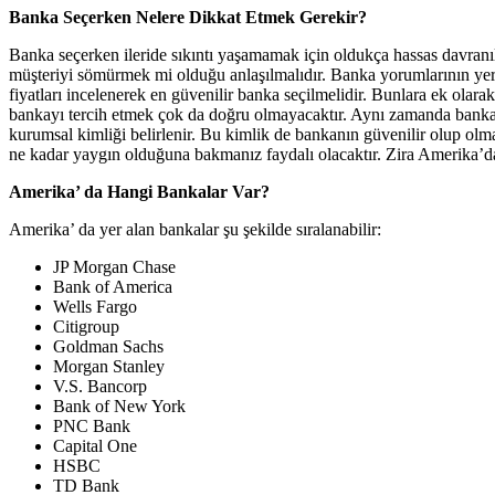
Banka Seçerken Nelere Dikkat Etmek Gerekir?
Banka seçerken ileride sıkıntı yaşamamak için oldukça hassas davran
müşteriyi sömürmek mi olduğu anlaşılmalıdır. Banka yorumlarının yer al
fiyatları incelenerek en güvenilir banka seçilmelidir. Bunlara ek ola
bankayı tercih etmek çok da doğru olmayacaktır. Aynı zamanda banka
kurumsal kimliği belirlenir. Bu kimlik de bankanın güvenilir olup ol
ne kadar yaygın olduğuna bakmanız faydalı olacaktır. Zira Amerika’da 
Amerika’ da Hangi Bankalar Var?
Amerika’ da yer alan bankalar şu şekilde sıralanabilir:
JP Morgan Chase
Bank of America
Wells Fargo
Citigroup
Goldman Sachs
Morgan Stanley
V.S. Bancorp
Bank of New York
PNC Bank
Capital One
HSBC
TD Bank