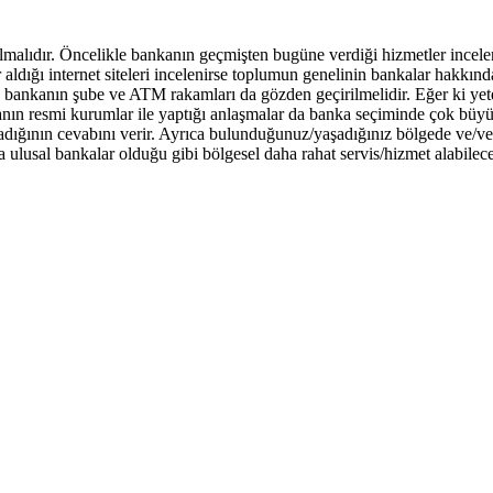
ılmalıdır. Öncelikle bankanın geçmişten bugüne verdiği hizmetler incel
dığı internet siteleri incelenirse toplumun genelinin bankalar hakkındak
rak bankanın şube ve ATM rakamları da gözden geçirilmelidir. Eğer ki ye
nın resmi kurumlar ile yaptığı anlaşmalar da banka seçiminde çok büy
madığının cevabını verir. Ayrıca bulunduğunuz/yaşadığınız bölgede ve/v
ulusal bankalar olduğu gibi bölgesel daha rahat servis/hizmet alabilec