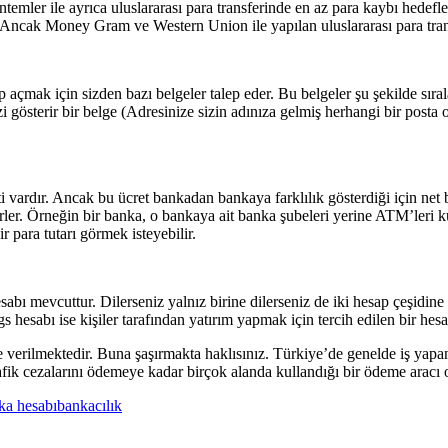
ler ile ayrıca uluslararası para transferinde en az para kaybı hedefleni
ir. Ancak Money Gram ve Western Union ile yapılan uluslararası para tra
çmak için sizden bazı belgeler talep eder. Bu belgeler şu şekilde sıral
terir bir belge (Adresinize sizin adınıza gelmiş herhangi bir posta ol
i vardır. Ancak bu ücret bankadan bankaya farklılık gösterdiği için net
ler. Örneğin bir banka, o bankaya ait banka şubeleri yerine ATM’leri kul
 para tutarı görmek isteyebilir.
bı mevcuttur. Dilerseniz yalnız birine dilerseniz de iki hesap çeşidine 
 hesabı ise kişiler tarafından yatırım yapmak için tercih edilen bir hesap
e verilmektedir. Buna şaşırmakta haklısınız. Türkiye’de genelde iş yapa
fik cezalarını ödemeye kadar birçok alanda kullandığı bir ödeme aracı 
ka hesabı
bankacılık