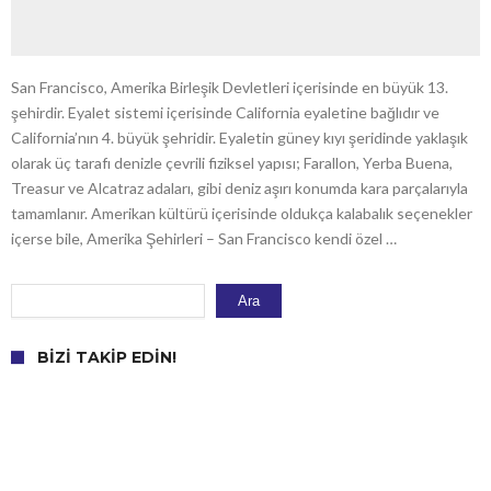
San Francisco, Amerika Birleşik Devletleri içerisinde en büyük 13.
şehirdir. Eyalet sistemi içerisinde California eyaletine bağlıdır ve
California’nın 4. büyük şehridir. Eyaletin güney kıyı şeridinde yaklaşık
olarak üç tarafı denizle çevrili fiziksel yapısı; Farallon, Yerba Buena,
Treasur ve Alcatraz adaları, gibi deniz aşırı konumda kara parçalarıyla
tamamlanır. Amerikan kültürü içerisinde oldukça kalabalık seçenekler
içerse bile, Amerika Şehirleri – San Francisco kendi özel …
Ara
Ara
BIZI TAKIP EDIN!