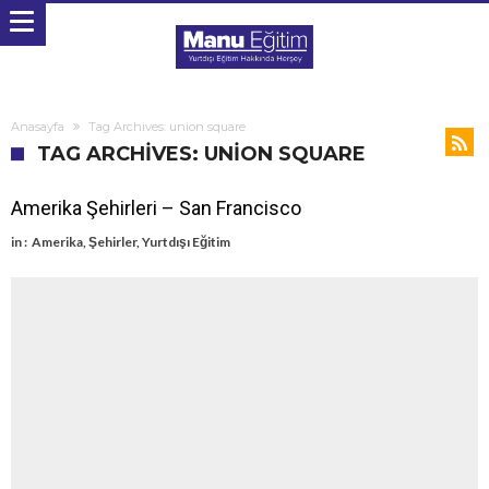
Anasayfa
Tag Archives: union square
TAG ARCHIVES: UNION SQUARE
Amerika Şehirleri – San Francisco
in :
Amerika
,
Şehirler
,
Yurtdışı Eğitim