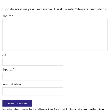
E-posta adresiniz yayınlanmayacak.
Gerekli alanlar
*
ile işaretlenmişlerdir
Yorum
*
Ad
*
E-posta
*
İnternet sitesi
Bu site istenmeyenleri azaltmak için Akismet kullanır.
Yorum verilerinizin