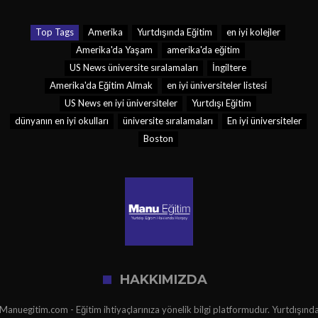
Top Tags
Amerika
Yurtdışında Eğitim
en iyi kolejler
Amerika'da Yaşam
amerika'da eğitim
US News üniversite sıralamaları
İngiltere
Amerika'da Eğitim Almak
en iyi üniversiteler listesi
US News en iyi üniversiteler
Yurtdışı Eğitim
dünyanın en iyi okulları
üniversite sıralamaları
En iyi üniversiteler
Boston
HAKKIMIZDA
Manuegitim.com - Eğitim ihtiyaçlarınıza yönelik bilgi platformudur. Yurtdışınd
eğitim, ülkeler, yaşam, kültür, göçmenlik, sınavlar ve hazırlık şartları gibi
bilgilerin yanı sıra Türkiye'de eğitimin her kademesine yönelik tamamen ücretsi