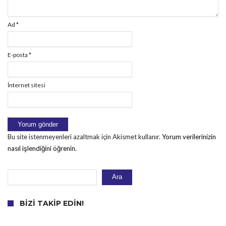
Ad
*
E-posta
*
İnternet sitesi
Bu site istenmeyenleri azaltmak için Akismet kullanır.
Yorum verilerinizin
nasıl işlendiğini öğrenin.
Ara
Ara
BIZI TAKIP EDIN!