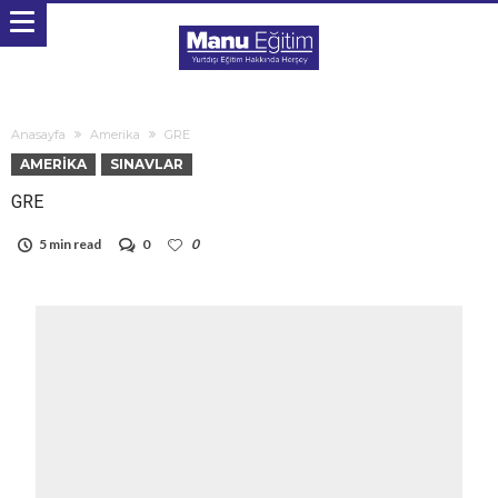
Anasayfa
Amerika
GRE
AMERIKA
SINAVLAR
GRE
5 min read
0
0