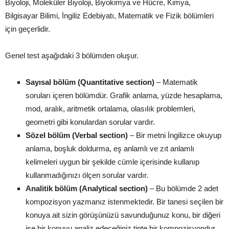
Biyoloji, Moleküler Biyoloji, Biyokimya ve Hücre, Kimya,
Bilgisayar Bilimi, İngiliz Edebiyatı, Matematik ve Fizik bölümleri
için geçerlidir.
Genel test aşağıdaki 3 bölümden oluşur.
Sayısal bölüm (Quantitative section)
– Matematik
soruları içeren bölümdür. Grafik anlama, yüzde hesaplama,
mod, aralık, aritmetik ortalama, olasılık problemleri,
geometri gibi konulardan sorular vardır.
Sözel bölüm (Verbal section)
– Bir metni İngilizce okuyup
anlama, boşluk doldurma, eş anlamlı ve zıt anlamlı
kelimeleri uygun bir şekilde cümle içerisinde kullanıp
kullanmadığınızı ölçen sorular vardır.
Analitik bölüm (Analytical section)
– Bu bölümde 2 adet
kompozisyon yazmanız istenmektedir. Bir tanesi seçilen bir
konuya ait sizin görüşünüzü savunduğunuz konu, bir diğeri
ise bir konuyu analiz edeceğiniz tipte bir kompozisyondur.