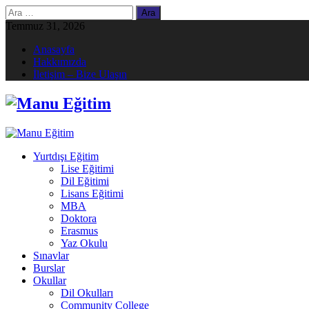
Arama:
Temmuz 31, 2026
Anasayfa
Hakkımızda
İletişim – Bize Ulaşın
Yurtdışı Eğitim
Lise Eğitimi
Dil Eğitimi
Lisans Eğitimi
MBA
Doktora
Erasmus
Yaz Okulu
Sınavlar
Burslar
Okullar
Dil Okulları
Community College