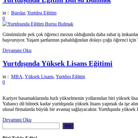
in :
Burslar
,
Yurtdışı Eğitim
0
Günümüzde pek çok öğrenci mezun olduğunda daha rahat iş imkanlarını 
başvuruyor. Yaşam şartlarının pahalılığından dolayı çoğu öğrenci iç
Devamını Oku
Yurtdışında Yüksek Lisans Eğitimi
in :
MBA
,
Yüksek Lisans
,
Yurtdışı Eğitim
0
Kariyer basamaklarında hızlı yükselmenin yollarından biri yüksek lisan
Yabancı dil bilmek kadar yurtdışında yüksek lisans yapmak da işe alım
ulusal firmalarda büyük bir avantaj sağlayacaktır. Yurtdışında yüksek 
Devamını Oku
Ara
Ara