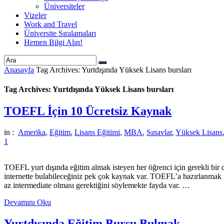
Üniversiteler
Vizeler
Work and Travel
Üniversite Sıralamaları
Hemen Bilgi Alın!
Anasayfa
Tag Archives: Yurtdışında Yüksek Lisans bursları
Tag Archives: Yurtdışında Yüksek Lisans bursları
TOEFL İçin 10 Ücretsiz Kaynak
in :
Amerika
,
Eğitim
,
Lisans Eğitimi
,
MBA
,
Sınavlar
,
Yüksek Lisans
1
TOEFL yurt dışında eğitim almak isteyen her öğrenci için gerekli bir 
internette bulabileceğiniz pek çok kaynak var. TOEFL’a hazırlanmak iç
az intermediate olması gerektiğini söylemekte fayda var. …
Devamını Oku
Yurtdışında Eğitim Bursu Bulmak