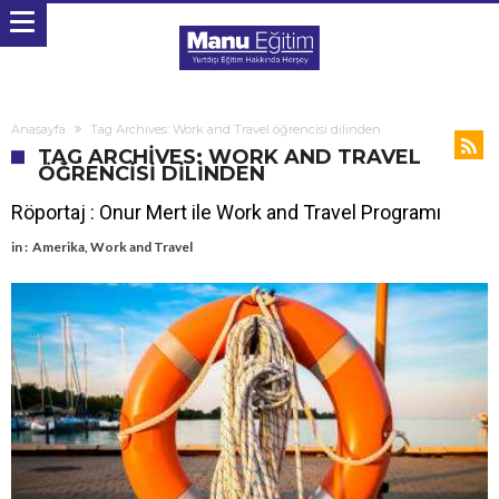
Anasayfa
Tag Archives: Work and Travel öğrencisi dilinden
TAG ARCHIVES: WORK AND TRAVEL
ÖĞRENCISI DILINDEN
Röportaj : Onur Mert ile Work and Travel Programı
in :
Amerika
,
Work and Travel