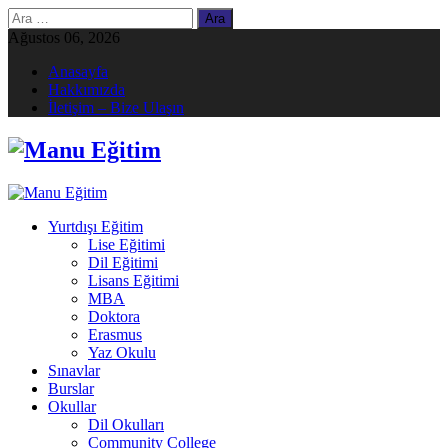
Arama:
Ağustos 06, 2026
Anasayfa
Hakkımızda
İletişim – Bize Ulaşın
Yurtdışı Eğitim
Lise Eğitimi
Dil Eğitimi
Lisans Eğitimi
MBA
Doktora
Erasmus
Yaz Okulu
Sınavlar
Burslar
Okullar
Dil Okulları
Community College