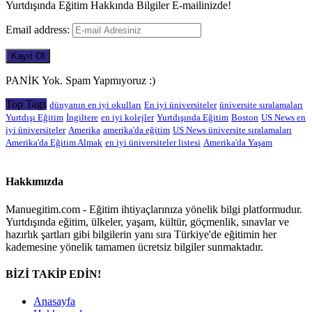
Yurtdışında Eğitim Hakkında Bilgiler E-mailinizde!
Email address:
PANİK Yok. Spam Yapmıyoruz :)
Top Tags
dünyanın en iyi okulları
En iyi üniversiteler
üniversite sıralamaları
Yurtdışı Eğitim
İngiltere
en iyi kolejler
Yurtdışında Eğitim
Boston
US News en
iyi üniversiteler
Amerika
amerika'da eğitim
US News üniversite sıralamaları
Amerika'da Eğitim Almak
en iyi üniversiteler listesi
Amerika'da Yaşam
Hakkımızda
Manuegitim.com - Eğitim ihtiyaçlarınıza yönelik bilgi platformudur.
Yurtdışında eğitim, ülkeler, yaşam, kültür, göçmenlik, sınavlar ve
hazırlık şartları gibi bilgilerin yanı sıra Türkiye'de eğitimin her
kademesine yönelik tamamen ücretsiz bilgiler sunmaktadır.
BİZİ TAKİP EDİN!
Anasayfa