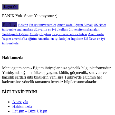
PANİK Yok. Spam Yapmıyoruz :)
Top Tags
Boston
En iyi üniversiteler
Amerika'da Eğitim Almak
US News
üniversite sıralamaları
dünyanın en iyi okulları
üniversite sıralamaları
Yurtdışında Eğitim
Yurtdışı Eğitim
en iyi üniversiteler listesi
Amerika'da
Yaşam
amerika'da eğitim
Amerika
en iyi kolejler
İngiltere
US News en iyi
üniversiteler
Hakkımızda
Manuegitim.com - Eğitim ihtiyaçlarınıza yönelik bilgi platformudur.
Yurtdışında eğitim, ülkeler, yaşam, kültür, göçmenlik, sınavlar ve
hazırlık şartları gibi bilgilerin yanı sıra Türkiye'de eğitimin her
kademesine yönelik tamamen ücretsiz bilgiler sunmaktadır.
BİZİ TAKİP EDİN!
Anasayfa
Hakkımızda
İletişim – Bize Ulaşın