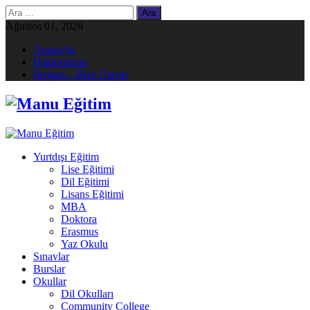
Arama:
Ağustos 01, 2026
Anasayfa
Hakkımızda
İletişim – Bize Ulaşın
Yurtdışı Eğitim
Lise Eğitimi
Dil Eğitimi
Lisans Eğitimi
MBA
Doktora
Erasmus
Yaz Okulu
Sınavlar
Burslar
Okullar
Dil Okulları
Community College