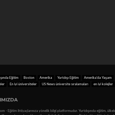
ışında Eğitim
Boston
Amerika
Yurtdışı Eğitim
Amerika'da Yaşam
eler
En iyi üniversiteler
US News üniversite sıralamaları
en iyi kolejler
IMIZDA
m - Eğitim ihtiyaçlarınıza yönelik bilgi platformudur. Yurtdışında eğitim, ülkel