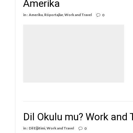
Amerika
in :
Amerika
,
Röportajlar
,
Work and Travel
0
Dil Okulu mu? Work and 
in :
Dil Eğitimi
,
Work and Travel
0