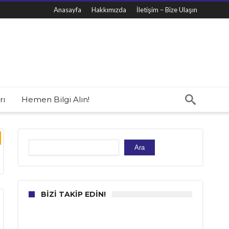
Anasayfa
Hakkımızda
İletişim – Bize Ulaşın
rı
Hemen Bilgi Alın!
Ara
Ara
BIZI TAKIP EDIN!