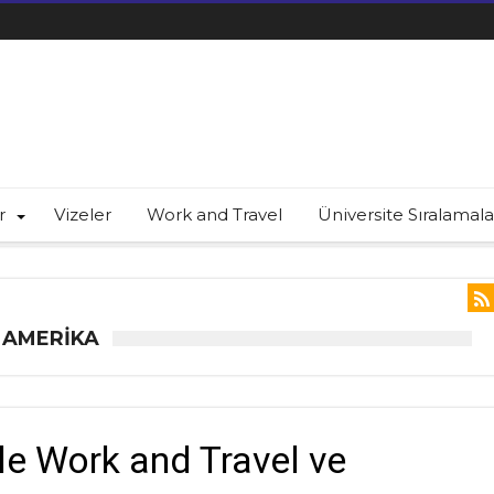
r
Vizeler
Work and Travel
Üniversite Sıralamala
 AMERIKA
 ile Work and Travel ve