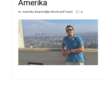
Amerika
in :
Amerika
,
Röportajlar
,
Work and Travel
0