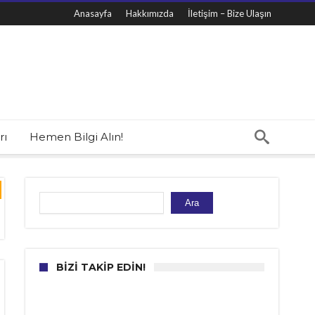
Anasayfa
Hakkımızda
İletişim – Bize Ulaşın
rı
Hemen Bilgi Alın!
Ara
Ara
BIZI TAKIP EDIN!