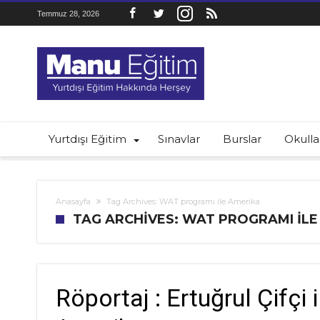
Temmuz 28, 2026
Yurtdışı Eğitim
Sınavlar
Burslar
Okulla
Anasayfa
Tag Archives: WAT programı ile Amerika
TAG ARCHIVES: WAT PROGRAMI ILE
Röportaj : Ertuğrul Çifçi