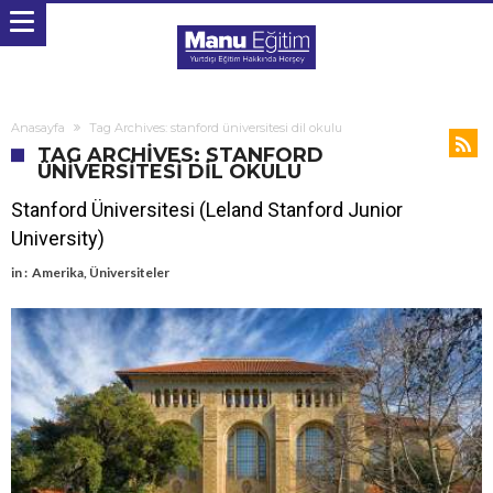
Anasayfa
Tag Archives: stanford üniversitesi dil okulu
TAG ARCHIVES: STANFORD
ÜNIVERSITESI DIL OKULU
Stanford Üniversitesi (Leland Stanford Junior
University)
in :
Amerika
,
Üniversiteler