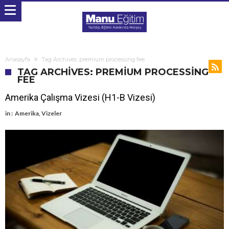
Anasayfa
Tag Archives: premium processing fee
TAG ARCHIVES: PREMIUM PROCESSING
FEE
Amerika Çalışma Vizesi (H1-B Vizesi)
in :
Amerika
,
Vizeler