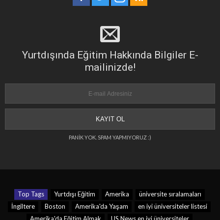
Yurtdışında Eğitim Hakkında Bilgiler E-
mailinizde!
PANİK YOK. SPAM YAPMIYORUZ :)
Top Tags
Yurtdışı Eğitim
Amerika
üniversite sıralamaları
İngiltere
Boston
Amerika'da Yaşam
en iyi üniversiteler listesi
Amerika'da Eğitim Almak
US News en iyi üniversiteler