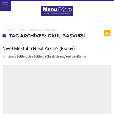
Anasayfa
Tag Archives: okul başvuru
TAG ARCHIVES: OKUL BAŞVURU
Niyet Mektubu Nasıl Yazılır? (Essay)
in :
Lisans Eğitimi
,
Lise Eğitimi
,
Yüksek Lisans
,
Yurtdışı Eğitim