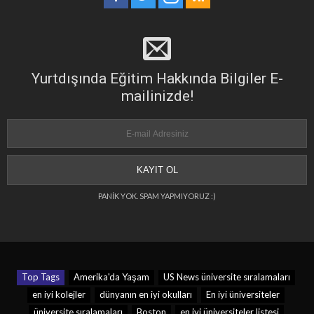
Yurtdışında Eğitim Hakkında Bilgiler E-
mailinizde!
PANİK YOK. SPAM YAPMIYORUZ :)
Top Tags
Amerika'da Yaşam
US News üniversite sıralamaları
en iyi kolejler
dünyanın en iyi okulları
En iyi üniversiteler
üniversite sıralamaları
Boston
en iyi üniversiteler listesi