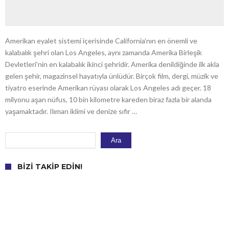
Amerikan eyalet sistemi içerisinde California’nın en önemli ve
kalabalık şehri olan Los Angeles, aynı zamanda Amerika Birleşik
Devletleri’nin en kalabalık ikinci şehridir. Amerika denildiğinde ilk akla
gelen şehir, magazinsel hayatıyla ünlüdür. Birçok film, dergi, müzik ve
tiyatro eserinde Amerikan rüyası olarak Los Angeles adı geçer. 18
milyonu aşan nüfus, 10 bin kilometre kareden biraz fazla bir alanda
yaşamaktadır. Ilıman iklimi ve denize sıfır …
Ara
Ara
BIZI TAKIP EDIN!