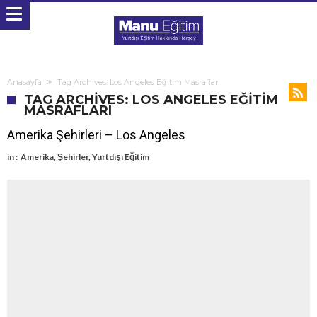
Anasayfa
Tag Archives: Los Angeles Eğitim Masrafları
TAG ARCHIVES: LOS ANGELES EĞITIM
MASRAFLARI
Amerika Şehirleri – Los Angeles
in :
Amerika
,
Şehirler
,
Yurtdışı Eğitim