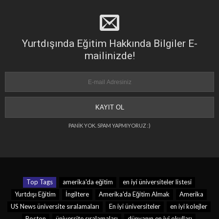
Yurtdışında Eğitim Hakkında Bilgiler E-
mailinizde!
PANİK YOK. SPAM YAPMIYORUZ :)
Top Tags
amerika'da eğitim
en iyi üniversiteler listesi
Yurtdışı Eğitim
İngiltere
Amerika'da Eğitim Almak
Amerika
US News üniversite sıralamaları
En iyi üniversiteler
en iyi kolejler
Boston
üniversite sıralamaları
dünyanın en iyi okulları