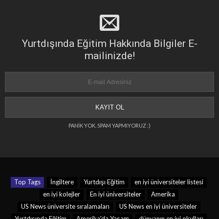
Yurtdışında Eğitim Hakkında Bilgiler E-
mailinizde!
PANİK YOK. SPAM YAPMIYORUZ :)
Top Tags
İngiltere
Yurtdışı Eğitim
en iyi üniversiteler listesi
en iyi kolejler
En iyi üniversiteler
Amerika
US News üniversite sıralamaları
US News en iyi üniversiteler
Yurtdışında Eğitim
Amerika'da Yaşam
dünyanın en iyi okulları