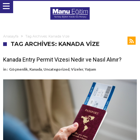
Anasayfa
Tag Archives: Kanada Vize
TAG ARCHIVES: KANADA VIZE
Kanada Entry Permit Vizesi Nedir ve Nasıl Alınır?
in :
Göçmenlik
,
Kanada
,
Uncategorized
,
Vizeler
,
Yaşam