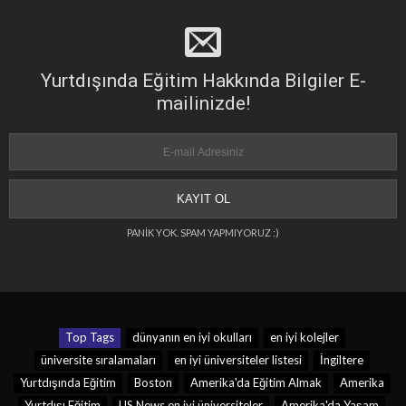
Yurtdışında Eğitim Hakkında Bilgiler E-
mailinizde!
PANİK YOK. SPAM YAPMIYORUZ :)
Top Tags
dünyanın en iyi okulları
en iyi kolejler
üniversite sıralamaları
en iyi üniversiteler listesi
İngiltere
Yurtdışında Eğitim
Boston
Amerika'da Eğitim Almak
Amerika
Yurtdışı Eğitim
US News en iyi üniversiteler
Amerika'da Yaşam