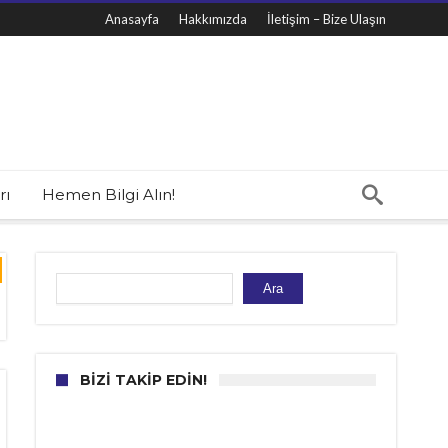
Anasayfa
Hakkımızda
İletişim – Bize Ulaşın
rı
Hemen Bilgi Alın!
Ara
Ara
BIZI TAKIP EDIN!