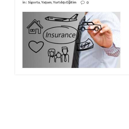
in :
Sigorta
,
Yaşam
,
Yurtdışı Eğitim
0