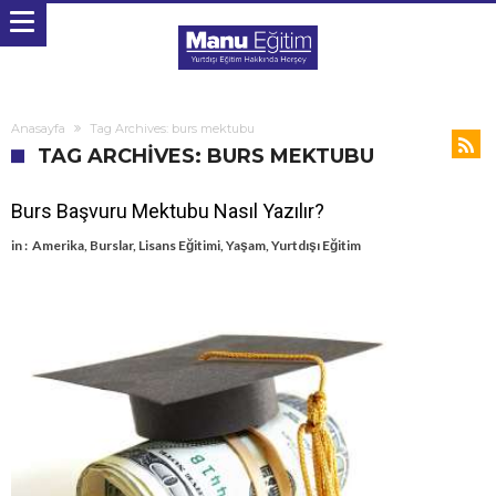
Anasayfa
Tag Archives: burs mektubu
TAG ARCHIVES: BURS MEKTUBU
Burs Başvuru Mektubu Nasıl Yazılır?
in :
Amerika
,
Burslar
,
Lisans Eğitimi
,
Yaşam
,
Yurtdışı Eğitim