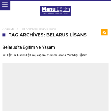
Anasayfa
Tag Archives: belarus lisans
TAG ARCHIVES: BELARUS LISANS
Belarus’ta Eğitim ve Yaşam
in :
Eğitim
,
Lisans Eğitimi
,
Yaşam
,
Yüksek Lisans
,
Yurtdışı Eğitim