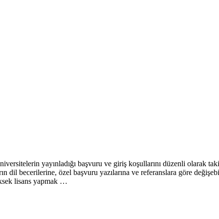
iversitelerin yayınladığı başvuru ve giriş koşullarını düzenli olarak tak
ların dil becerilerine, özel başvuru yazılarına ve referanslara göre de
üksek lisans yapmak …