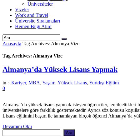
Üniversiteler
Vizeler
Work and Travel
Üniversite Sıralamaları
Hemen Bilgi Alın!
Anasayfa
Tag Archives: Almanya Vize
Tag Archives: Almanya Vize
Almanya’da Yüksek Lisans Yapmak
in :
Kariyer
,
MBA
,
Yaşam
,
Yüksek Lisans
,
Yurtdışı Eğitim
0
Almanya’da yüksek lisans yapmak isteyen öğrenciler, tercih ettikleri ün
üniversitelere göre farklılık göstermektedir. Ayrıca söz konusu koşul
Lisans eğitimini başarı ile tamamlayan birçok öğrenci Almanya’da y
Devamını Oku
Ara
Ara