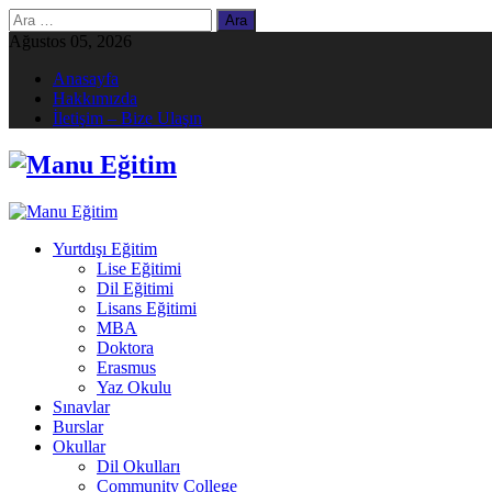
Arama:
Ağustos 05, 2026
Anasayfa
Hakkımızda
İletişim – Bize Ulaşın
Yurtdışı Eğitim
Lise Eğitimi
Dil Eğitimi
Lisans Eğitimi
MBA
Doktora
Erasmus
Yaz Okulu
Sınavlar
Burslar
Okullar
Dil Okulları
Community College