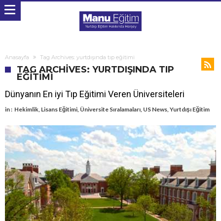
Anasayfa
Tag Archives: yurtdışında tıp eğitimi
TAG ARCHIVES: YURTDIŞINDA TIP
EĞITIMI
Dünyanın En iyi Tıp Eğitimi Veren Üniversiteleri
in :
Hekimlik
,
Lisans Eğitimi
,
Üniversite Sıralamaları
,
US News
,
Yurtdışı Eğitim