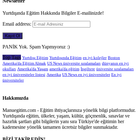
Newsletter
Yurtdışında Eğitim Hakkında Bilgiler E-mailinizde!
Email address:
PANİK Yok. Spam Yapmıyoruz :)
Top Tags
Yurtdışı Eğitim
Yurtdışında Eğitim
en iyi kolejler
Boston
Amerika'da Eğitim Almak
US News üniversite sıralamaları
dünyanın en iyi
okulları
Amerika'da Yaşam
amerika'da eğitim
İngiltere
üniversite sıralamaları
en iyi üniversiteler listesi
Amerika
US News en iyi üniversiteler
En iyi
üniversiteler
Hakkımızda
Manuegitim.com - Eğitim ihtiyaçlarınıza yönelik bilgi platformudur.
Yurtdışında eğitim, ülkeler, yaşam, kültür, göçmenlik, sınavlar ve
hazırlık şartları gibi bilgilerin yanı sıra Türkiye'de eğitimin her
kademesine yönelik tamamen ücretsiz bilgiler sunmaktadır.
BİZİ TAKİP EDİN!