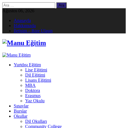
Arama:
Ağustos 06, 2026
Anasayfa
Hakkımızda
İletişim – Bize Ulaşın
Yurtdışı Eğitim
Lise Eğitimi
Dil Eğitimi
Lisans Eğitimi
MBA
Doktora
Erasmus
Yaz Okulu
Sınavlar
Burslar
Okullar
Dil Okulları
Community College