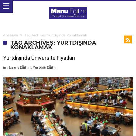
Anasayfa
Tag Archives: Yurtdışında Konaklamak
TAG ARCHIVES: YURTDIŞINDA
KONAKLAMAK
Yurtdışında Üniversite Fiyatları
in :
Lisans Eğitimi
,
Yurtdışı Eğitim