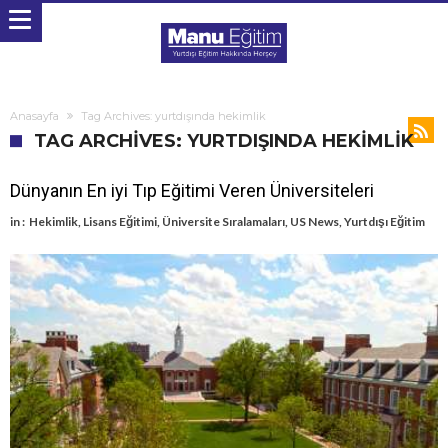
Anasayfa
Tag Archives: yurtdışında hekimlik
TAG ARCHIVES: YURTDIŞINDA HEKIMLIK
Dünyanın En iyi Tıp Eğitimi Veren Üniversiteleri
in :
Hekimlik
,
Lisans Eğitimi
,
Üniversite Sıralamaları
,
US News
,
Yurtdışı Eğitim