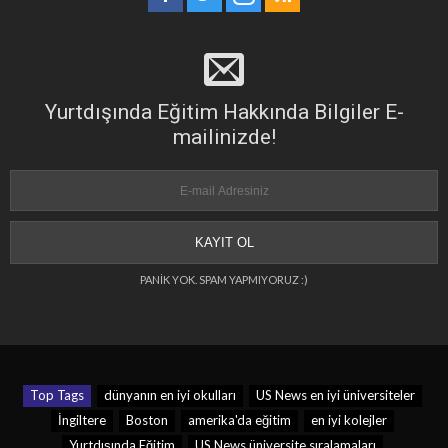
Yurtdışında Eğitim Hakkında Bilgiler E-
mailinizde!
PANİK YOK. SPAM YAPMIYORUZ :)
Top Tags
dünyanın en iyi okulları
US News en iyi üniversiteler
İngiltere
Boston
amerika'da eğitim
en iyi kolejler
Yurtdışında Eğitim
US News üniversite sıralamaları