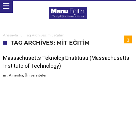
Anasayfa
Tag Archives: mit eğitim
TAG ARCHIVES: MIT EĞITIM
Massachusetts Teknoloji Enstitüsü (Massachusetts
Institute of Technology)
in :
Amerika
,
Üniversiteler