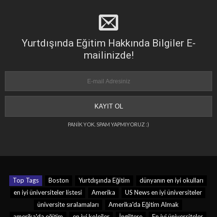
Yurtdışında Eğitim Hakkında Bilgiler E-
mailinizde!
PANİK YOK. SPAM YAPMIYORUZ :)
Top Tags
Boston
Yurtdışında Eğitim
dünyanın en iyi okulları
en iyi üniversiteler listesi
Amerika
US News en iyi üniversiteler
üniversite sıralamaları
Amerika'da Eğitim Almak
amerika'da eğitim
en iyi kolejler
İngiltere
En iyi üniversiteler