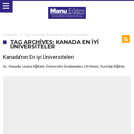
Anasayfa
Tag Archives: Kanada en iyi üniversiteler
TAG ARCHIVES: KANADA EN IYI
ÜNIVERSITELER
Kanada’nın En iyi Üniversiteleri
in :
Kanada
,
Lisans Eğitimi
,
Üniversite Sıralamaları
,
US News
,
Yurtdışı Eğitim