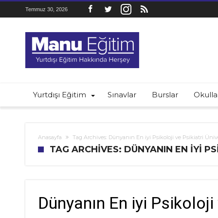
Temmuz 30, 2026
Yurtdışı Eğitim
Sınavlar
Burslar
Okulla
Anasayfa
Tag Archives: Dünyanın En iyi Psikoloji ve Psikiatri Ünive
TAG ARCHIVES: DÜNYANIN EN IYI PS
Dünyanın En iyi Psikoloji 