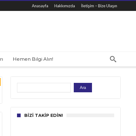
Anasayfa
Hakkımızda
İletişim – Bize Ulaşın
rı
Hemen Bilgi Alın!
Ara
Ara
BIZI TAKIP EDIN!