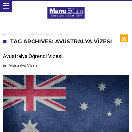
Anasayfa
Tag Archives: Avustralya vizesi
TAG ARCHIVES: AVUSTRALYA VIZESI
Avustralya Öğrenci Vizesi
in :
Avustralya
,
Vizeler