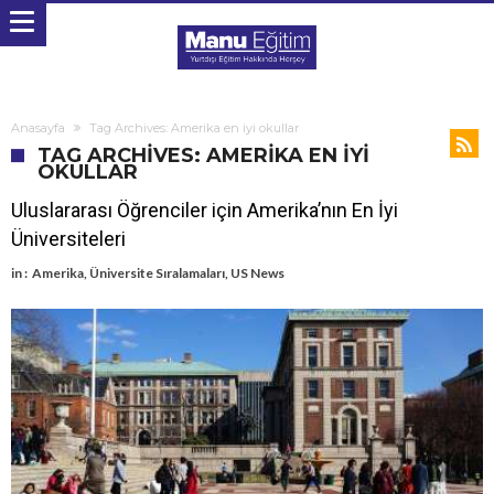
Anasayfa
Tag Archives: Amerika en iyi okullar
TAG ARCHIVES: AMERIKA EN IYI
OKULLAR
Uluslararası Öğrenciler için Amerika’nın En İyi
Üniversiteleri
in :
Amerika
,
Üniversite Sıralamaları
,
US News