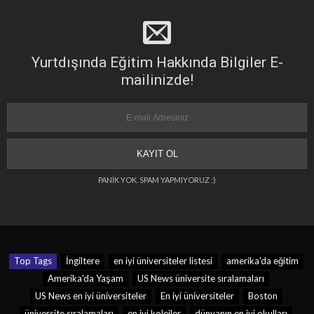
Yurtdışında Eğitim Hakkında Bilgiler E-
mailinizde!
PANİK YOK. SPAM YAPMIYORUZ :)
Top Tags
İngiltere
en iyi üniversiteler listesi
amerika'da eğitim
Amerika'da Yaşam
US News üniversite sıralamaları
US News en iyi üniversiteler
En iyi üniversiteler
Boston
üniversite sıralamaları
en iyi kolejler
dünyanın en iyi okulları