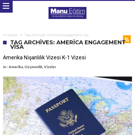
Anasayfa
Tag Archives: America engagement visa
TAG ARCHIVES: AMERICA ENGAGEMENT
VISA
Amerika Nişanlılık Vizesi K-1 Vizesi
in :
Amerika
,
Göçmenlik
,
Vizeler